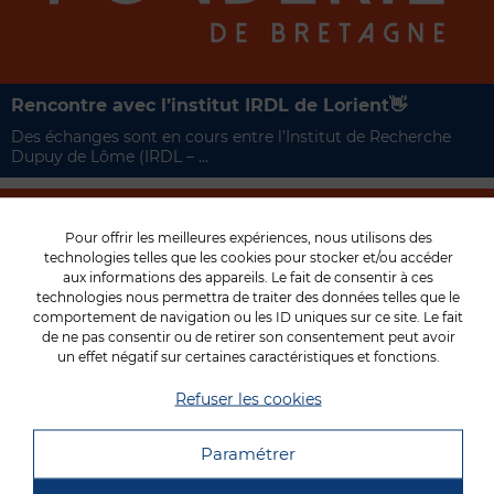
Rencontre avec l’institut IRDL de Lorient👋​
Des échanges sont en cours entre l’Institut de Recherche
Dupuy de Lôme (IRDL – ...
Pour offrir les meilleures expériences, nous utilisons des
technologies telles que les cookies pour stocker et/ou accéder
aux informations des appareils. Le fait de consentir à ces
technologies nous permettra de traiter des données telles que le
comportement de navigation ou les ID uniques sur ce site. Le fait
de ne pas consentir ou de retirer son consentement peut avoir
un effet négatif sur certaines caractéristiques et fonctions.
La « prépa apprentissage » en visite à FDB🏭​
Refuser les cookies
Ces jeunes ont intégré la « classe prépa apprentissage » du
pôle de formation du Pôle ...
Paramétrer