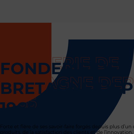
FONDERIE DE
BRETAGNE DEP
1965
Forte et fière de ses savoir-faire forgés depuis plus d’u
produits, de la satisfaction des clients et de l’innovation.