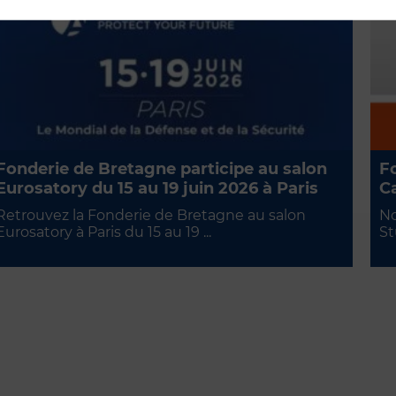
Fonderie de Bretagne participe au salon
Fo
Eurosatory du 15 au 19 juin 2026 à Paris
Ca
Retrouvez la Fonderie de Bretagne au salon
No
Eurosatory à Paris du 15 au 19 ...
St