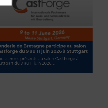
nderie de Bretagne participe au salon
stforge du 9 au 11 juin 2026 à Stuttgart
us serons présents au salon CastForge à
uttgart du 9 au 11 juin 2026. ...