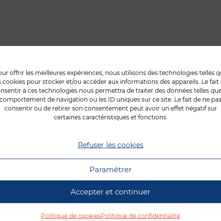
ur offrir les meilleures expériences, nous utilisons des technologies telles 
s cookies pour stocker et/ou accéder aux informations des appareils. Le fait
AUTRES ACTUALI
nsentir à ces technologies nous permettra de traiter des données telles que
comportement de navigation ou les ID uniques sur ce site. Le fait de ne pa
consentir ou de retirer son consentement peut avoir un effet négatif sur
OURRAIENT VO
certaines caractéristiques et fonctions.
Refuser les cookies
INTERÉSSER
Paramétrer
Accepter et continuer
Politique de cookies
Politique de confidentialité