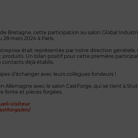
de Bretagne, cette participation au salon Global Indus
au 28 mars 2024 à Paris.
ntreprise était représentée par notre direction générale,
duits. Un bilan positif pour cette première participat
contacts déjà établis.
uipes d’échanger avec leurs collègues fondeurs !
 en Allemagne avec le salon CastForge, qui se tient à Stut
de fonte et pièces forgées.
:
ueil-visiteur
Fonderie
:
astforge/en/
de
Fonderie
Bretagne
de
au
Bretagne
salon
au