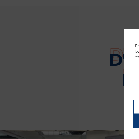
Po
le
D'
co
P