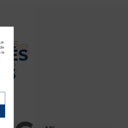
que
 de
TÉS
 le
s
US