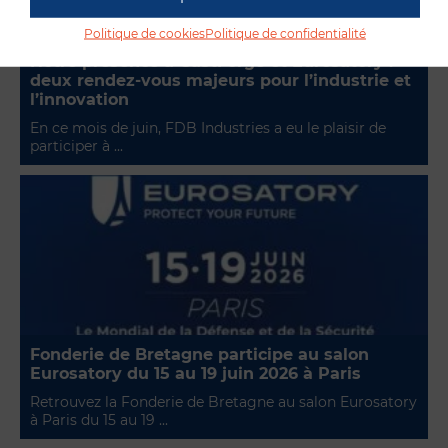
Politique de cookies
Politique de confidentialité
Notre présence à CastForge et Eurosatory :
deux rendez-vous majeurs pour l’industrie et
l’innovation
En ce mois de juin, FDB Industries a eu le plaisir de
participer à ...
Fonderie de Bretagne participe au salon
Eurosatory du 15 au 19 juin 2026 à Paris
Retrouvez la Fonderie de Bretagne au salon Eurosatory
à Paris du 15 au 19 ...