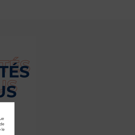
TÉS
US
que
 de
 le
s