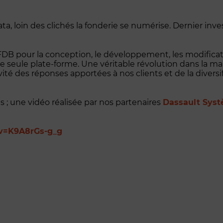
data, loin des clichés la fonderie se numérise. Dernier in
 FDB pour la conception, le développement, les modificat
 seule plate-forme. Une véritable révolution dans la man
vité des réponses apportées à nos clients et de la diversi
; une vidéo réalisée par nos partenaires
Dassault Sys
?v=K9A8rGs-g_g
:
3
D
E
x
p
é
r
i