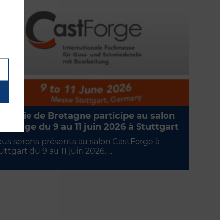
nderie de Bretagne participe au salon
stforge du 9 au 11 juin 2026 à Stuttgart
us serons présents au salon CastForge à
uttgart du 9 au 11 juin 2026. ...