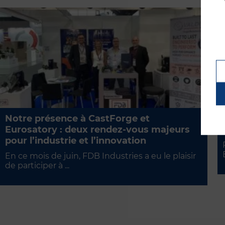
Notre présence à CastForge et
Eurosatory : deux rendez-vous majeurs
pour l’industrie et l’innovation
En ce mois de juin, FDB Industries a eu le plaisir
de participer à ...