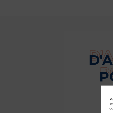
D'
P
Po
le
co