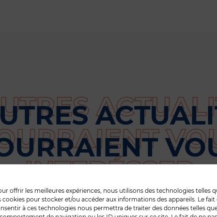
e
n
c
e
AUTRES ACTUALI
OURRAIENT VO
INTERÉSSER
ur offrir les meilleures expériences, nous utilisons des technologies telles 
s cookies pour stocker et/ou accéder aux informations des appareils. Le fait
nsentir à ces technologies nous permettra de traiter des données telles que
comportement de navigation ou les ID uniques sur ce site. Le fait de ne pa