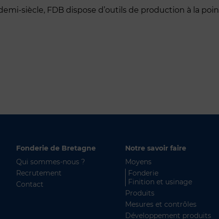
n demi-siècle, FDB dispose d’outils de production à la poi
Fonderie de Bretagne
Notre savoir faire
Qui sommes-nous ?
Moyens
Recrutement
Fonderie
Finition et usinage
Contact
Produits
Mesures et contrôles
Développement produits