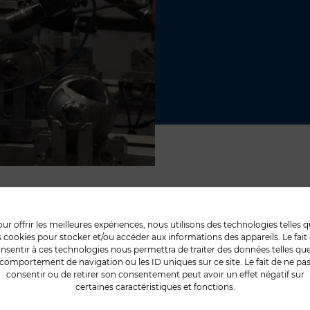
ur offrir les meilleures expériences, nous utilisons des technologies telles 
s cookies pour stocker et/ou accéder aux informations des appareils. Le fait
nsentir à ces technologies nous permettra de traiter des données telles que
comportement de navigation ou les ID uniques sur ce site. Le fait de ne pa
consentir ou de retirer son consentement peut avoir un effet négatif sur
OS SAVOIR-FAI
certaines caractéristiques et fonctions.