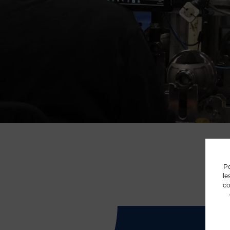
Po
le
co
N