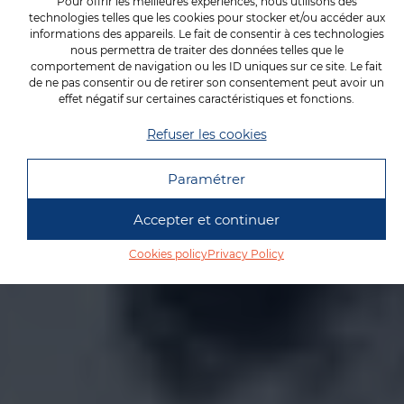
INNOVATION
Pour offrir les meilleures expériences, nous utilisons des
technologies telles que les cookies pour stocker et/ou accéder aux
informations des appareils. Le fait de consentir à ces technologies
nous permettra de traiter des données telles que le
FOUNDRY AND MACHINING
comportement de navigation ou les ID uniques sur ce site. Le fait
de ne pas consentir ou de retirer son consentement peut avoir un
effet négatif sur certaines caractéristiques et fonctions.
Know-how
Join us
Refuser les cookies
Paramétrer
Accepter et continuer
Cookies policy
Privacy Policy