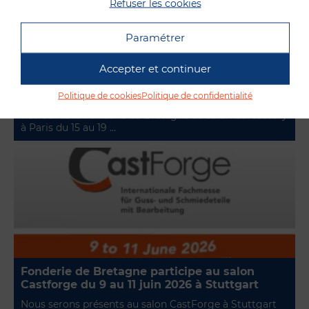
Refuser les cookies
Paramétrer
Accepter et continuer
Fonderie de Bretagne participe au salon
Eurosatory du 15 au 19 juin 2026 à Paris
Politique de cookies
Politique de confidentialité
Retrouvez la Fonderie de Bretagne au salon Eurosatory
à Paris du 15 au 19 ...
Fonderie de Bretagne participe au salon
Castforge du 9 au 11 juin 2026 à Stuttgart
Nous serons présents au salon CastForge à Stuttgart