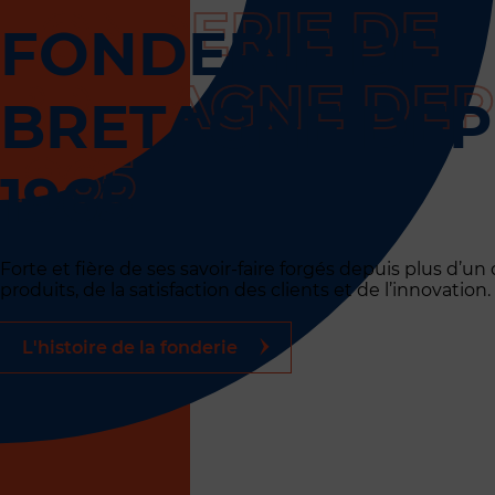
FONDERIE DE
BRETAGNE DEP
1965
Forte et fière de ses savoir-faire forgés depuis plus d’u
produits, de la satisfaction des clients et de l’innovation.
L'histoire de la fonderie