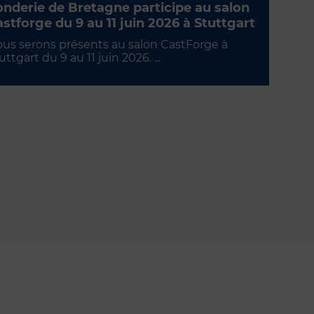
nderie de Bretagne participe au salon
stforge du 9 au 11 juin 2026 à Stuttgart
us serons présents au salon CastForge à
uttgart du 9 au 11 juin 2026. ...