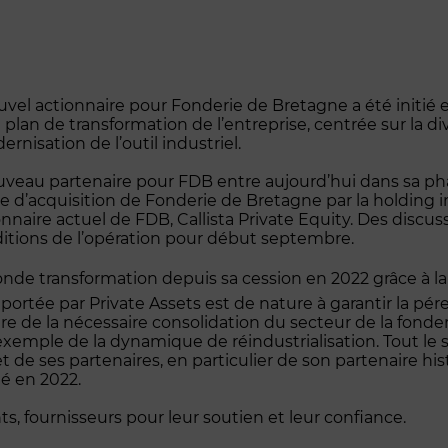
el actionnaire pour Fonderie de Bretagne a été initié en
an de transformation de l’entreprise, centrée sur la dive
rnisation de l’outil industriel.
veau partenaire pour FDB entre aujourd’hui dans sa pha
rme d’acquisition de Fonderie de Bretagne par la holding i
ionnaire actuel de FDB, Callista Private Equity. Des discu
nditions de l’opération pour début septembre.
onde transformation depuis sa cession en 2022 grâce à la
 portée par Private Assets est de nature à garantir la pére
e de la nécessaire consolidation du secteur de la fonder
exemple de la dynamique de réindustrialisation. Tout le 
et de ses partenaires, en particulier de son partenaire h
ié en 2022.
nts, fournisseurs pour leur soutien et leur confiance.