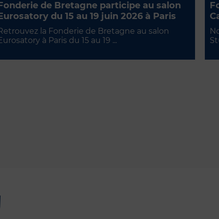
Fonderie de Bretagne participe au salon
Fo
Eurosatory du 15 au 19 juin 2026 à Paris
Ca
Retrouvez la Fonderie de Bretagne au salon
No
Eurosatory à Paris du 15 au 19 ...
St