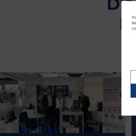
D'
P
Po
le
co