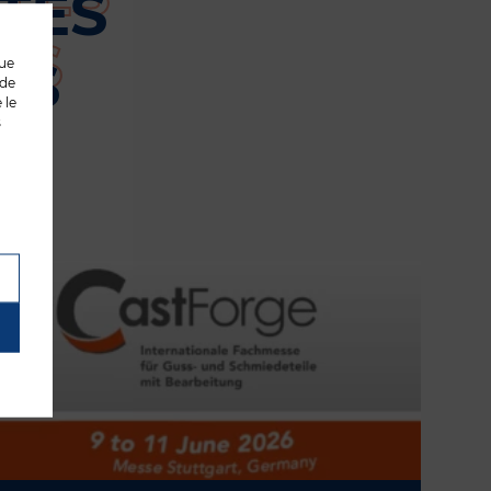
TÉS
US
que
 de
 le
s